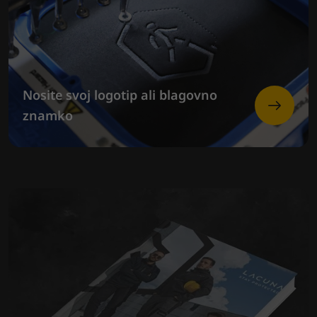
Nosite svoj logotip ali blagovno
znamko