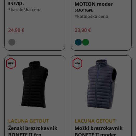
MOTION moder
5NEVIJSL
*kataloška cena
5MOTIGPL
*kataloška cena
24,90 €
23,90 €
LACUNA GETOUT
LACUNA GETOUT
Ženski brezrokavnik
Moški brezrokavnik
BONETE II črn
BONETE II moder