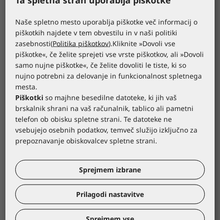
*kataloška cena
*kataloška cena
Naše spletno mesto uporablja piškotke več informacij o
4,90 €
4,20 €
piškotkih najdete v tem obvestilu in v naši politiki
zasebnosti(
Politika piškotkov
).Kliknite »Dovoli vse
piškotke«, če želite sprejeti vse vrste piškotkov, ali »Dovoli
samo nujne piškotke«, če želite dovoliti le tiste, ki so
nujno potrebni za delovanje in funkcionalnost spletnega
mesta.
Piškotki
so majhne besedilne datoteke, ki jih vaš
brskalnik shrani na vaš računalnik, tablico ali pametni
telefon ob obisku spletne strani. Te datoteke ne
vsebujejo osebnih podatkov, temveč služijo izključno za
prepoznavanje obiskovalcev spletne strani.
COVERGUARD
COVERGUARD
Sprejmem izbrane
Jakna LUG navy
Softshell jakna
BANJO
5LUG12000L
Prilagodi nastavitve
*kataloška cena
5BAN01000L
*kataloška cena
Sprejmem vse