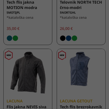
Tech flis jakna
Telovnik NORTH TECH
MOTION modra
črno-modri
5MOTIJPL
5NORTGHL
*kataloška cena
*kataloška cena
35,00 €
26,00 €
LACUNA
LACUNA GETOUT
Flis jakna NEVIS siva
Tech flis brezrokavnik