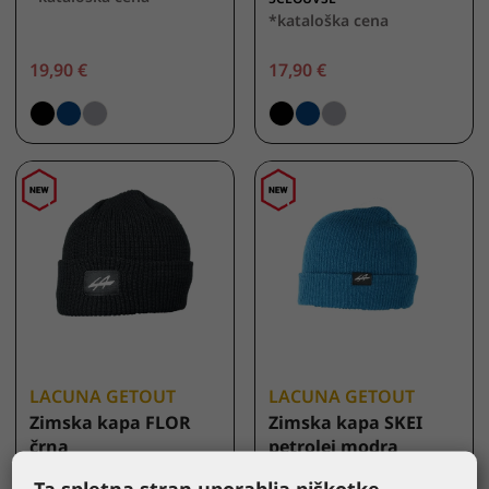
*kataloška cena
19,90 €
17,90 €
LACUNA GETOUT
LACUNA GETOUT
Zimska kapa FLOR
Zimska kapa SKEI
črna
petrolej modra
5FLORBK
5SKEIPB
Ta spletna stran uporablja piškotke