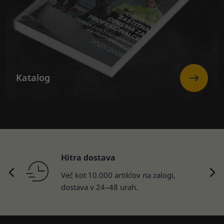
Katalog
Vračila blaga
30-dnevna politika vračila.