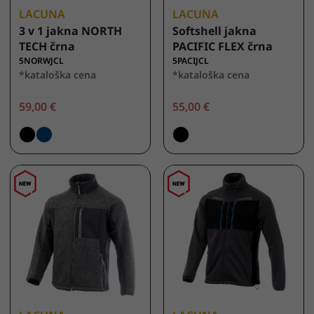
LACUNA
LACUNA
3 v 1 jakna NORTH
Softshell jakna
TECH črna
PACIFIC FLEX črna
5NORWJCL
5PACIJCL
*kataloška cena
*kataloška cena
59,00 €
55,00 €