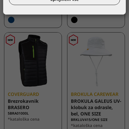
104,00 €
93,00 €
COVERGUARD
BROKULA CAREWEAR
Brezrokavnik
BROKULA GALEUS UV-
BRASERO
klobuk za odrasle,
bel, ONE SIZE
5BRA01000L
*kataloška cena
BRKLUV415/ONE SIZE
*kataloška cena