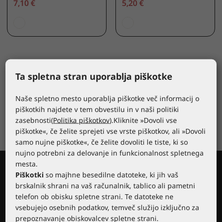
7,10 €
5,20 €
Ta spletna stran uporablja piškotke
Naše spletno mesto uporablja piškotke več informacij o
piškotkih najdete v tem obvestilu in v naši politiki
zasebnosti(
Politika piškotkov
).Kliknite »Dovoli vse
piškotke«, če želite sprejeti vse vrste piškotkov, ali »Dovoli
samo nujne piškotke«, če želite dovoliti le tiste, ki so
nujno potrebni za delovanje in funkcionalnost spletnega
mesta.
Piškotki
so majhne besedilne datoteke, ki jih vaš
brskalnik shrani na vaš računalnik, tablico ali pametni
telefon ob obisku spletne strani. Te datoteke ne
vsebujejo osebnih podatkov, temveč služijo izključno za
prepoznavanje obiskovalcev spletne strani.