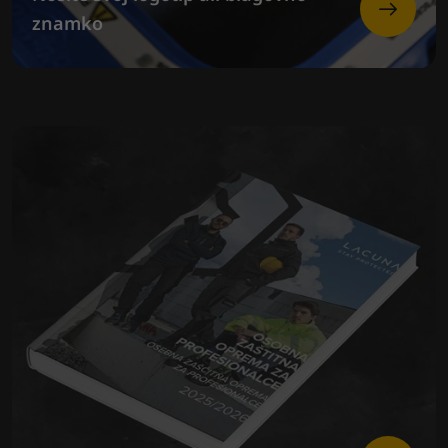
znamko