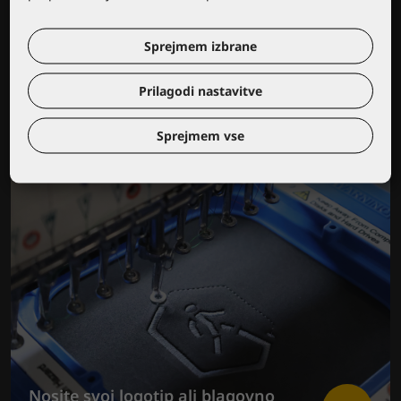
Izobraževalni center Lacuna
Sprejmem izbrane
Prilagodi nastavitve
Sprejmem vse
Nosite svoj logotip ali blagovno