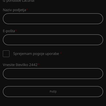
iz ponudbe Lacuna!
Naziv podjetja
E-pošta
Sprejemam pogoje uporabe
*
Vnesite številko 2442
Pošlji