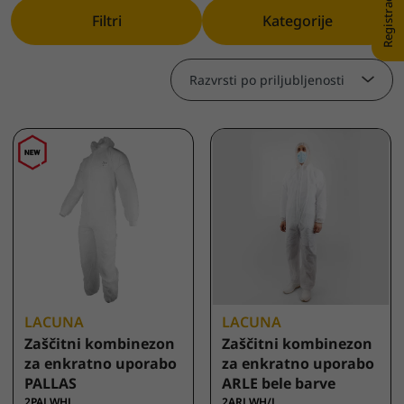
Filtri
Kategorije
Razvrsti po priljubljenosti
LACUNA
LACUNA
Zaščitni kombinezon
Zaščitni kombinezon
za enkratno uporabo
za enkratno uporabo
PALLAS
ARLE bele barve
2PALWHL
2ARLWH/L