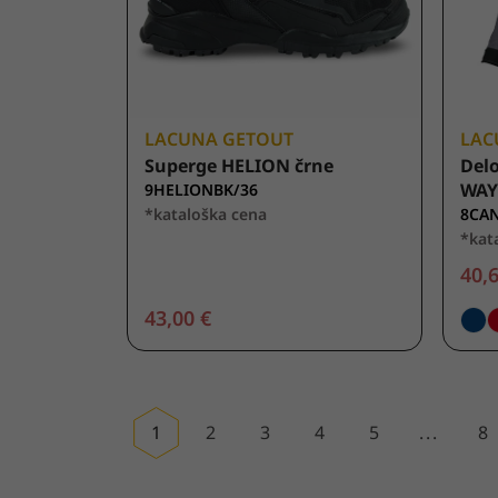
LACUNA GETOUT
LAC
Superge HELION črne
Del
WAY 
9HELIONBK/36
*kataloška cena
8CAN
*kat
40,6
43,00 €
1
2
3
4
5
...
8