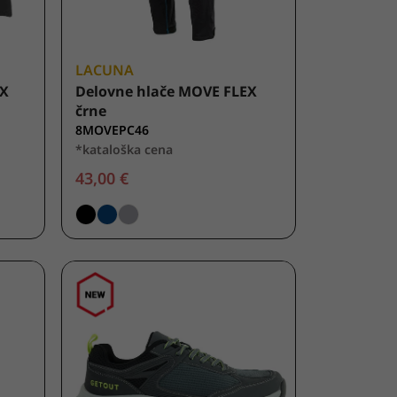
LACUNA
EX
Delovne hlače MOVE FLEX
črne
8MOVEPC46
*kataloška cena
43,00 €