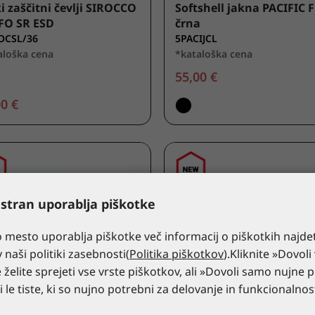
i zaščitni čevlji SIROCCO
Softshell jakna PACIFIC 
FO SR ESD
črna
OCSL/36
5PACIJCL
aloška cena
*kataloška cena
55,00 €
0 €
 stran uporablja piškotke
 mesto uporablja piškotke več informacij o piškotkih najde
v naši politiki zasebnosti(
Politika piškotkov
).Kliknite »Dovoli
 želite sprejeti vse vrste piškotkov, ali »Dovoli samo nujne p
ti le tiste, ki so nujno potrebni za delovanje in funkcionalno