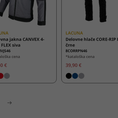
UNA
LACUNA
ovna jakna CANVEX 4-
Delovne hlače CORE-RIP 
FLEX siva
črne
VJS46
8CORRPN46
aloška cena
*kataloška cena
0 €
39,90 €