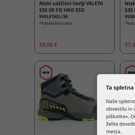
Nizki zaščitni čevlji VELETA
Nizk
S3S SR FO HRO ESD
S3S 
9VELETASL/36
9SIR
*kataloška cena
*kat
59,00 €
57,0
Ta spletna
Naše spletno
obvestilu in 
piškotke«, če
želite dovoli
mesta.