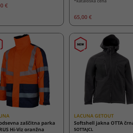
*kataloška cena
0 €
65,00 €
UNA
LACUNA GETOUT
odsevna zaščitna parka
Softshell jakna OTTA črn
RUS Hi-Viz oranžna
5OTTAJCL