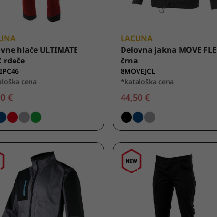
UNA
LACUNA
ovne hlače ULTIMATE
Delovna jakna MOVE FL
 rdeče
črna
IPC46
8MOVEJCL
aloška cena
*kataloška cena
0 €
44,50 €