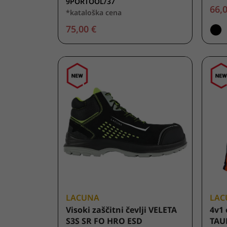
9PORTOOL/37
66,0
*kataloška cena
75,00 €
LACUNA
LAC
Visoki zaščitni čevlji VELETA
4v1 
S3S SR FO HRO ESD
TAU