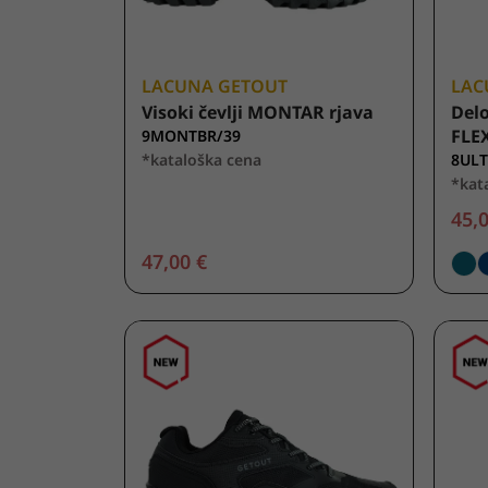
LACUNA GETOUT
LAC
Visoki čevlji MONTAR rjava
Del
FLEX
9MONTBR/39
*kataloška cena
8ULT
*kat
45,0
47,00 €