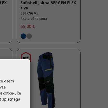
FLEX
Softshell jakna BERGEN FLEX
siva
5BERGGML
*kataloška cena
55,00 €
te v tem
 vse
iškotke«, če
st spletnega