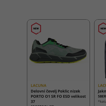
LACUNA
LAC
Delovni čevelj Poklic nizek
Jak
PORTO O1 SR FO ESD velikost
5BER
37
*kat