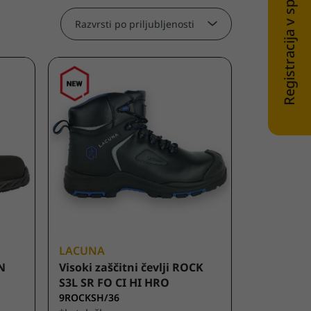
Registracija v spletni trgovini
Razvrsti po priljubljenosti
LACUNA
ON
Visoki zaščitni čevlji ROCK
S3L SR FO CI HI HRO
9ROCKSH/36