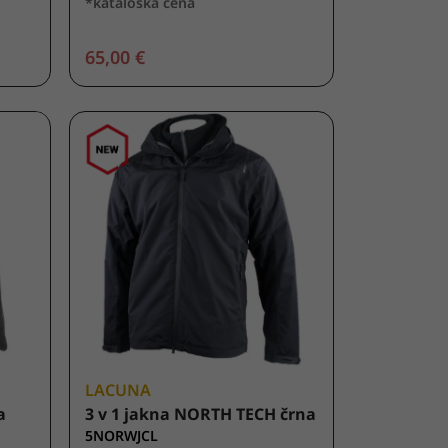
*kataloška cena
65,00 €
LACUNA
a
3 v 1 jakna NORTH TECH črna
5NORWJCL