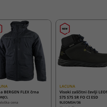
UNA
LACUNA
na BERGEN FLEX črna
Visoki zaščitni čevlji LE
S7S S7S SR FO CI ESD
WJCL
aloška cena
9LEOMSH/36