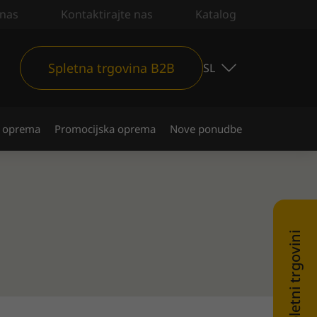
nas
Kontaktirajte nas
Katalog
Spletna trgovina B2B
SL
 oprema
Promocijska oprema
Nove ponudbe