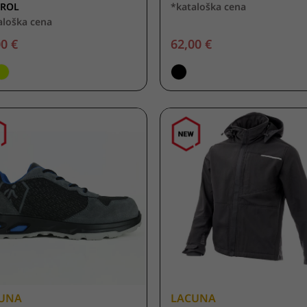
UROL
*kataloška cena
aloška cena
0 €
62,00 €
UNA
LACUNA