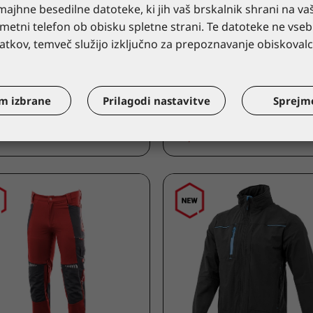
ajhne besedilne datoteke, ki jih vaš brskalnik shrani na va
UNA GETOUT
LACUNA
pametni telefon ob obisku spletne strani. Te datoteke ne vseb
ki čevlji ALTURA črna
Nizki delovni čevlji GAR
tkov, temveč služijo izključno za prepoznavanje obiskovalc
O2 FO SR E
TUBKM/40
aloška cena
9GARBOL/36
*kataloška cena
m izbrane
Prilagodi nastavitve
Sprejm
0 €
52,50 €