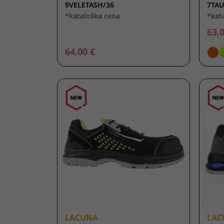
9VELETASH/36
7TA
*kataloška cena
*kat
63,0
64,00 €
LACUNA
LAC