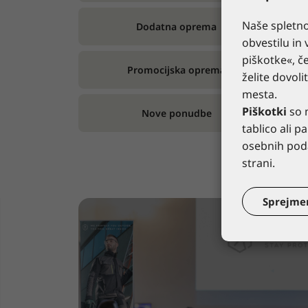
Naše spletno
Dodatna oprema
obvestilu in 
piškotke«, če
Promocijska oprema
želite dovoli
mesta.
Piškotki
so m
Nove ponudbe
tablico ali 
osebnih poda
strani.
Sprejme