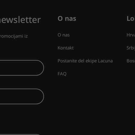
newsletter
O nas
Lo
O nas
Hrv
promocijami iz
Kontakt
Srbi
Postanite del ekipe Lacuna
Bos
FAQ