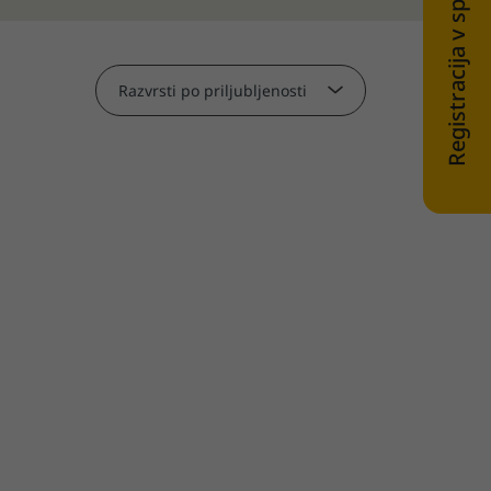
Registracija v spletni trgovini
Razvrsti po priljubljenosti