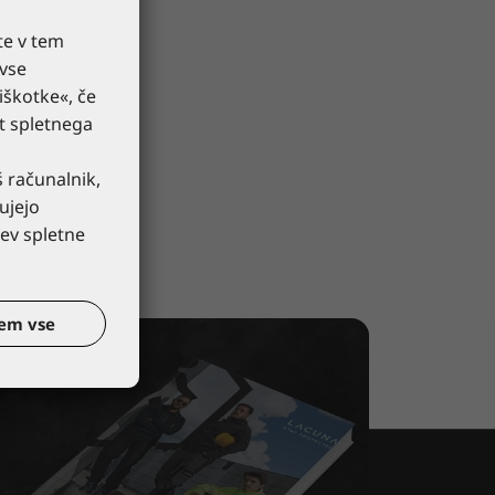
te v tem
 vse
iškotke«, če
st spletnega
š računalnik,
ujejo
ev spletne
em vse