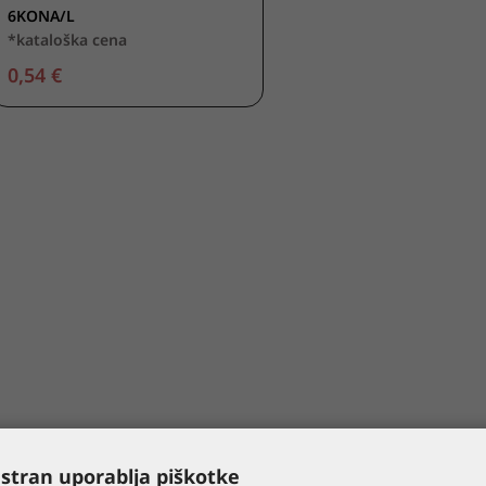
6KONA/L
*kataloška cena
0,54 €
 stran uporablja piškotke