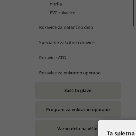
nitrila
PVC rokavice
Rokavice za natančno delo
Specialne zaščitne rokavice
Rokavice ATG
Rokavice za enkratno uporabo
Zaščita glave
Program za enkratno uporabo
Varno delo na višini
Ta spletna