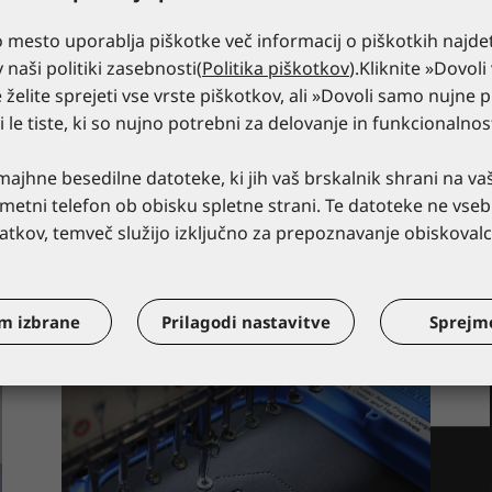
 mesto uporablja piškotke več informacij o piškotkih najde
v naši politiki zasebnosti(
Politika piškotkov
).Kliknite »Dovoli
 želite sprejeti vse vrste piškotkov, ali »Dovoli samo nujne p
ti le tiste, ki so nujno potrebni za delovanje in funkcionalno
ajhne besedilne datoteke, ki jih vaš brskalnik shrani na va
pametni telefon ob obisku spletne strani. Te datoteke ne vseb
tkov, temveč služijo izključno za prepoznavanje obiskovalc
m izbrane
Prilagodi nastavitve
Sprejm