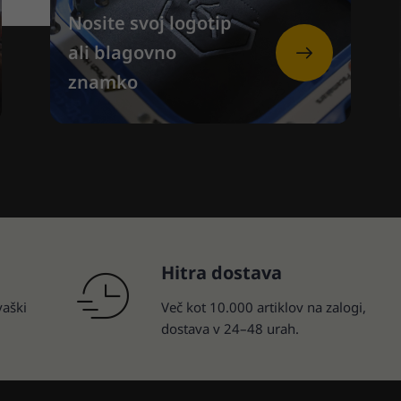
Nosite svoj logotip
ali blagovno
znamko
Hitra dostava
vaški
Več kot 10.000 artiklov na zalogi,
dostava v 24–48 urah.