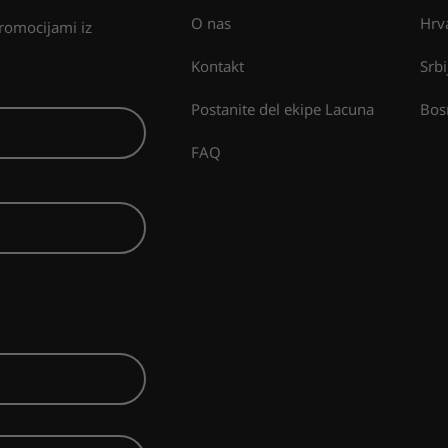
O nas
Hrv
promocijami iz
Kontakt
Srbi
Postanite del ekipe Lacuna
Bos
FAQ