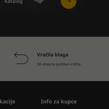
Katalog
Vračila blaga
30-dnevna politika vračila.
kacije
Info za kupce