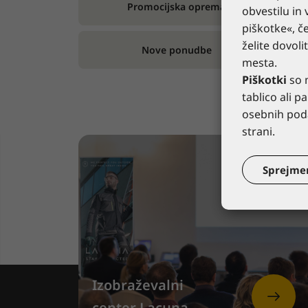
Promocijska oprema
obvestilu in 
piškotke«, če
želite dovoli
Nove ponudbe
mesta.
Piškotki
so m
tablico ali 
osebnih poda
strani.
Sprejme
Izobraževalni
center Lacuna