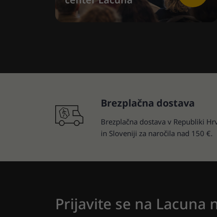
Brezplačna dostava
Brezplačna dostava v Republiki Hr
in Sloveniji za naročila nad 150 €.
Prijavite se na Lacuna 