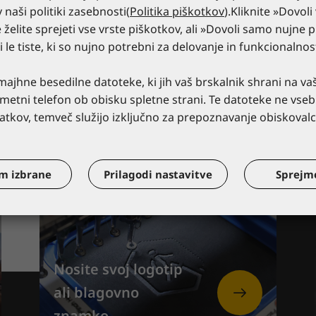
v naši politiki zasebnosti(
Politika piškotkov
).Kliknite »Dovoli
 želite sprejeti vse vrste piškotkov, ali »Dovoli samo nujne p
ti le tiste, ki so nujno potrebni za delovanje in funkcionalno
ajhne besedilne datoteke, ki jih vaš brskalnik shrani na va
pametni telefon ob obisku spletne strani. Te datoteke ne vseb
tkov, temveč služijo izključno za prepoznavanje obiskovalc
m izbrane
Prilagodi nastavitve
Sprejm
Nosite svoj logotip
ali blagovno
znamko