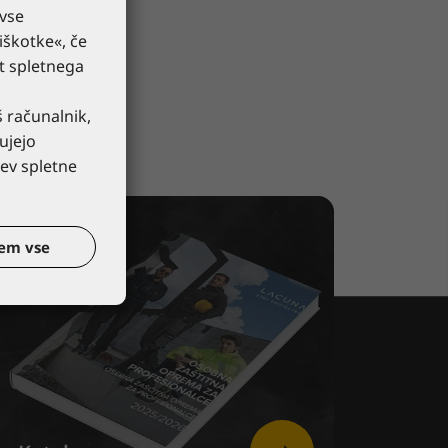
 vse
iškotke«, če
st spletnega
š računalnik,
ujejo
ev spletne
em vse