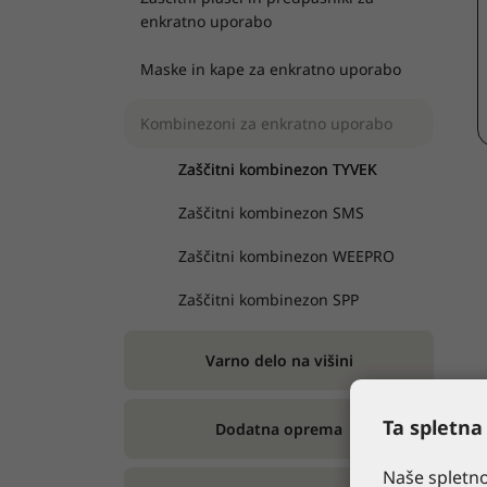
enkratno uporabo
Maske in kape za enkratno uporabo
Kombinezoni za enkratno uporabo
Zaščitni kombinezon TYVEK
Zaščitni kombinezon SMS
Zaščitni kombinezon WEEPRO
Zaščitni kombinezon SPP
Varno delo na višini
Ta spletna
Dodatna oprema
Naše spletno