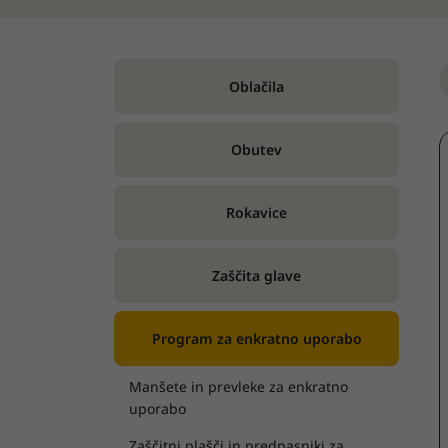
Oblačila
Obutev
Rokavice
Zaščita glave
Program za enkratno uporabo
Manšete in prevleke za enkratno
uporabo
Zaščitni plašči in predpasniki za