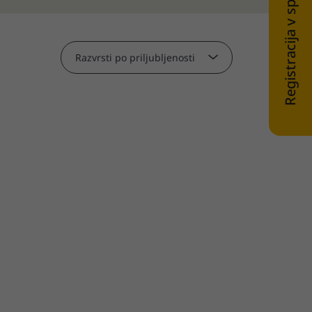
Registracija v spletni trgovini
Razvrsti po priljubljenosti