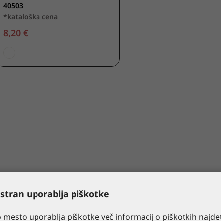
40503
*kataloška cena
8,20 €
 stran uporablja piškotke
 mesto uporablja piškotke več informacij o piškotkih najde