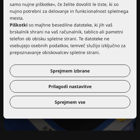
samo nujne piškotke«, če želite dovoliti le tiste, ki so
nujno potrebni za delovanje in funkcionalnost spletnega
mesta.
Piškotki
so majhne besedilne datoteke, ki jih vaš
brskalnik shrani na vaš računalnik, tablico ali pametni
telefon ob obisku spletne strani. Te datoteke ne
vsebujejo osebnih podatkov, temveč služijo izključno za
prepoznavanje obiskovalcev spletne strani.
Sprejmem izbrane
Prilagodi nastavitve
Sprejmem vse
Nosite svoj logotip ali blagovno
znamko