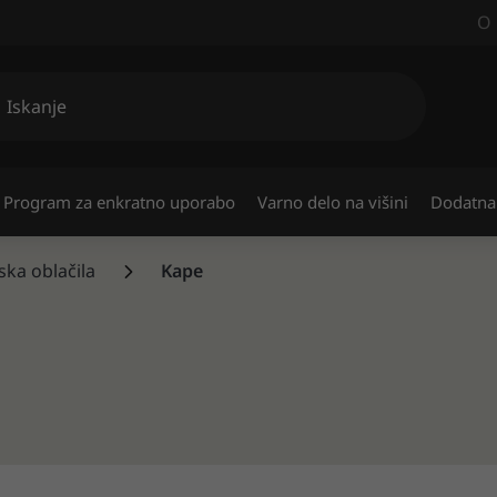
O 
Program za enkratno uporabo
Varno delo na višini
Dodatna
ska oblačila
Kape