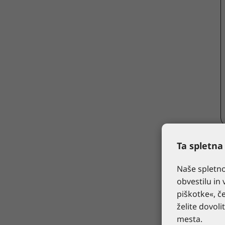
Ta spletna
Naše spletno
obvestilu in 
piškotke«, če
želite dovoli
mesta.