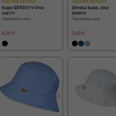
LACUNA GETOUT
LACUNA GETOUT
Kapa GETOUT V črna
Zimska kapa, siva
5GET/V
5KZWTS
*kataloška cena
*kataloška cena
4,20 €
2,60 €