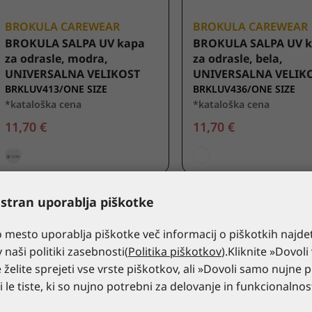
BROKULA CAREWEAR
BROKULA CAREWEAR
BROKULA SALPA UV kapa
BROKULA SALPA UV 
za odrasle, modra,
za odrasle, bela,
UNIVERSALNA VELIKOST
UNIVERSALNA VELIK
BRKLUV413/ONE SIZE
BRKLUV436/ONE SIZE
*kataloška cena
*kataloška cena
11,70 €
11,70 €
 stran uporablja piškotke
 mesto uporablja piškotke več informacij o piškotkih najde
v naši politiki zasebnosti(
Politika piškotkov
).Kliknite »Dovoli
 želite sprejeti vse vrste piškotkov, ali »Dovoli samo nujne p
ti le tiste, ki so nujno potrebni za delovanje in funkcionalno