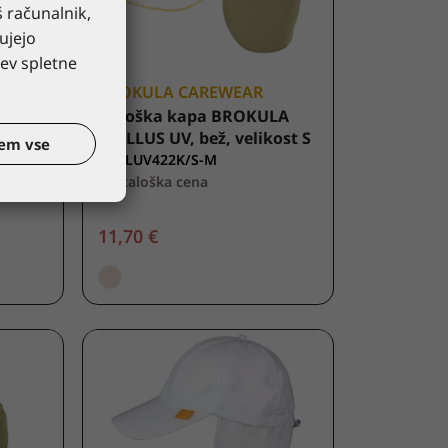
š računalnik,
ujejo
ev spletne
BROKULA CAREWEAR
V
Otroška kapa BROKULA
MOLLUS UV, bež, velikost S
em vse
BRKLUV422K/S-M
*kataloška cena
11,70 €