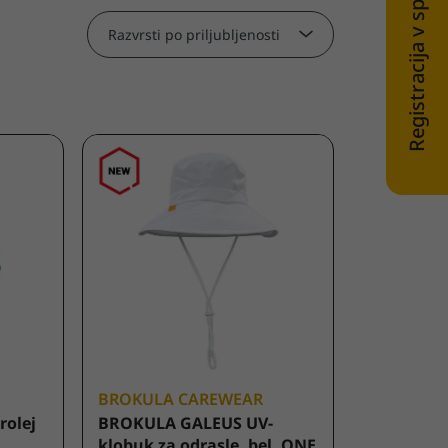
Registracija v spletni trgovini
Razvrsti po priljubljenosti
BROKULA CAREWEAR
rolej
BROKULA GALEUS UV-
klobuk za odrasle, bel, ONE