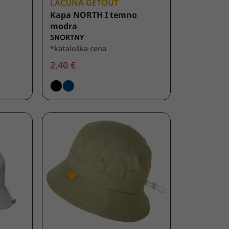
LACUNA GETOUT
Kapa NORTH I temno
modra
5NORTNY
*kataloška cena
2,40 €