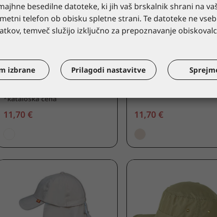
ajhne besedilne datoteke, ki jih vaš brskalnik shrani na va
pametni telefon ob obisku spletne strani. Te datoteke ne vseb
tkov, temveč služijo izključno za prepoznavanje obiskovalc
BROKULA CAREWEAR
BROKULA CAREWEAR
BROKULA SOLEA UV kapa
BROKULA MOLLUS U
za odrasle, bela,
otroška kapa, bež
m izbrane
Prilagodi nastavitve
Sprejm
UNIVERSAL SIZE
BRKLUV422K/L-XL
BRKLUV434/ONE SIZE
*kataloška cena
*kataloška cena
11,70 €
11,70 €