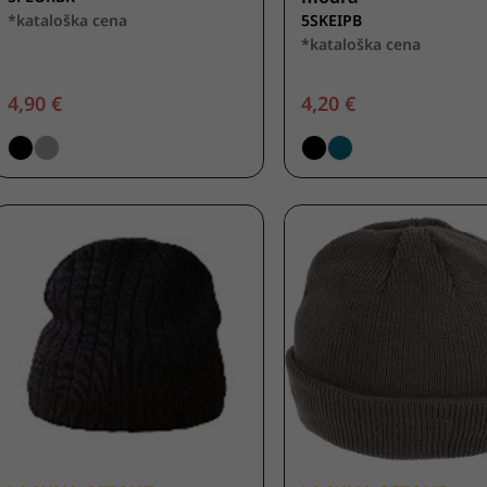
*kataloška cena
5SKEIPB
*kataloška cena
4,90 €
4,20 €