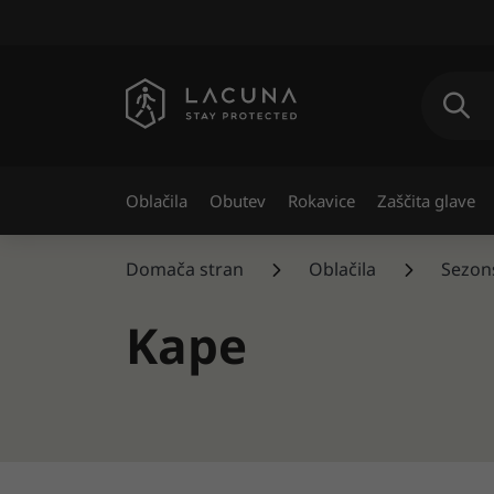
Oblačila
Obutev
Rokavice
Zaščita glave
Domača stran
Oblačila
Sezon
Kape