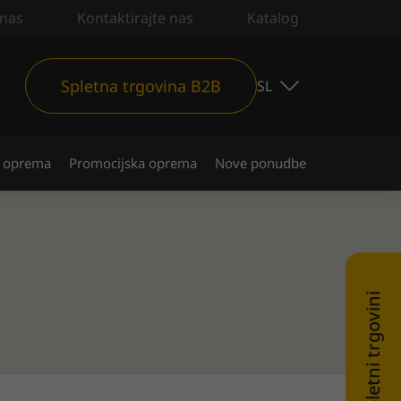
nas
Kontaktirajte nas
Katalog
Spletna trgovina B2B
SL
 oprema
Promocijska oprema
Nove ponudbe