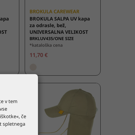
BROKULA CAREWEAR
kapa
BROKULA SALPA UV kapa
za odrasle, bež,
OST
UNIVERSALNA VELIKOST
BRKLUV435/ONE SIZE
*kataloška cena
11,70 €
te v tem
 vse
iškotke«, če
st spletnega