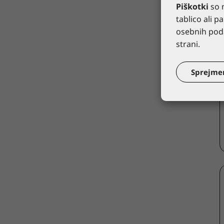
Piškotki
so m
tablico ali 
osebnih poda
strani.
Sprejme